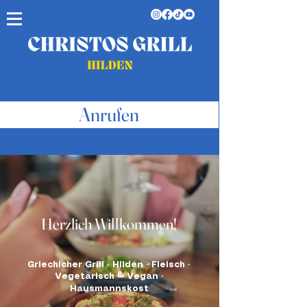
Anrufen
Herzlich Willkommen!
Griechicher Grill · Hilden · Fleisch ·
Vegetarisch & Vegan ·
Hausmannskost